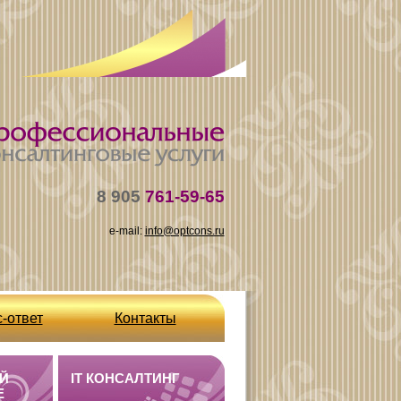
8 905
761-59-65
e-mail:
info@optcons.ru
-ответ
Контакты
Й
IT КОНСАЛТИНГ
E