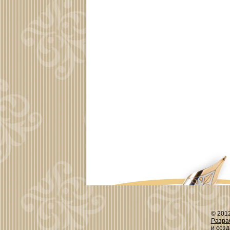
© 201
Разра
и соз