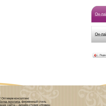
Он-лай
Он-ла
Поде
2 Оптимум консалтинг
ботка логотипа
, фирменный стиль
дание сайта— дизайн-студия «Новик»