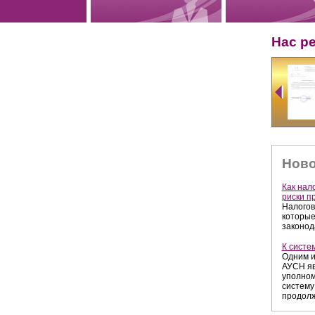
Нас р
Ново
Как нал
риски п
Налогов
которые
законод
К систе
Одним и
АУСН яв
уполном
систему
продолж