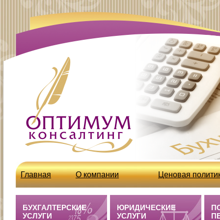
Главная
О компании
Ценовая полити
http://optcons.ru/node/63
Бухгалтерские 
БУХГАЛТЕРСКИЕ
ЮРИДИЧЕСКИЕ
П
УСЛУГИ
УСЛУГИ
П