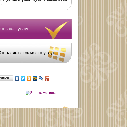
и идеального работодателя, пишет «РИА
».
н заказ услуг
йн расчет стоимости услуг
литься…