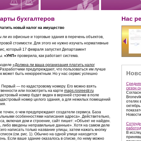
арты бухгалтеров
Нас р
платить новый налог на имущество
 ли их офисные и торговые здания в перечень объектов,
тровой стоимости. Для этого не нужно изучать нормативные
ис, который 17 февраля запустил Департамент
вы.
«УНП»
проверила, как работает система.
азделе
«Должна ли ваша организация платить налог
 Разработчики предупреждают, что пользоваться им лучше
Ново
ск может быть некорректным. Но у нас сервис успешно
Средняя
. Первый — по кадастровому номеру. Его можно взять
сезон с
твенности или посмотреть на карте
maps.rosreestr.ru
Согласн
дастровый номер будет виден в верхней строчке в поле
Bronevi
адастровый номер целого здания, а для нежилых помещений
отелях 
ия.
октябрь
показат
е точен, о чем предупреждают создатели сервиса. База
Новости
уальными особенностями написания адреса». Действительно,
са, включая дом и строение, сайт пишет: «Объект не найден.
Сотрудн
ь, либо введены неправильные данные». Хотя на самом деле
работо
сего написать только название улицы, затем нажать кнопку
В иссле
писок (см. рис. 1). Обычно на одной улице находится
принявш
ень. Если ваше здание оказалось в списке, по нему можно