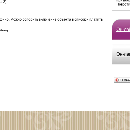
признак
 2).
Новости
аконно. Можно оспорить включение объекта в список и
платить
Он-лай
объекту
Он-ла
Поде