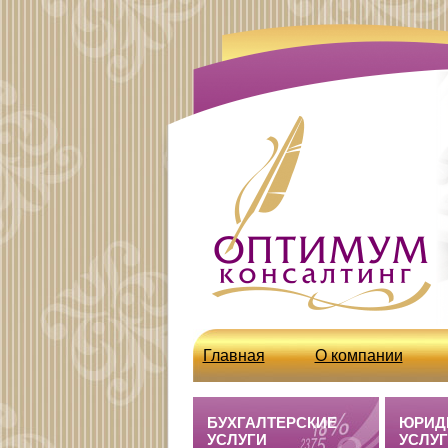
Главная
О компании
http://optcons.ru/node/63
БУХГАЛТЕРСКИЕ
ЮРИД
УСЛУГИ
УСЛУ