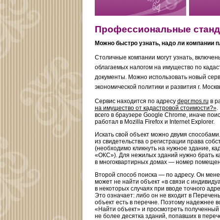
Профессиональные станд
Можно быстро узнать, надо ли компании 
Столичные компании могут узнать, включены
облагаемых налогом на имущество по кадас
документы. Можно использовать новый серв
экономической политики и развития г. Моск
Сервис находится по адресу
depr.mos.ru
в р
на имущество от кадастровой стоимости?»
.
всего в браузере Google Chrome, иначе пои
работал в Mozilla Firefox и Internet Explorer.
Искать свой объект можно двумя способами
из свидетельства о регистрации права собс
(необходимо кликнуть на нужное здание, ка
«ОКС»). Для нежилых зданий нужно брать к
в многоквартирных домах — номер помещен
Второй способ поиска — по адресу. Он мене
может не найти объект «в связи с индивид
в некоторых случаях при вводе точного адре
Это означает: либо он не входит в Перечен
объект есть в перечне. Поэтому надежнее в
«Найти объект» и просмотреть полученный с
не более десятка зданий, попавших в переч