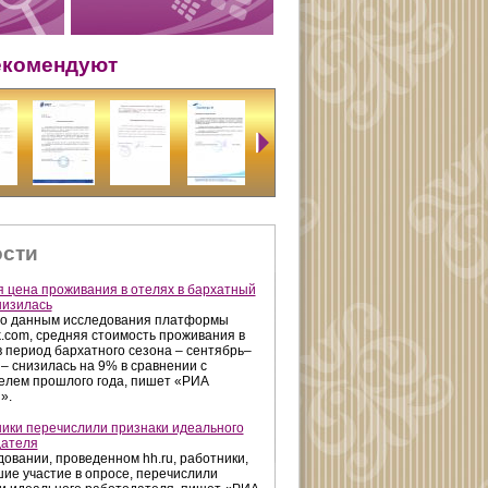
екомендуют
сти
 цена проживания в отелях в бархатный
низилась
о данным исследования платформы
k.com, средняя стоимость проживания в
в период бархатного сезона – сентябрь–
 – снизилась на 9% в сравнении с
елем прошлого года, пишет «РИА
».
ики перечислили признаки идеального
дателя
довании, проведенном hh.ru, работники,
ие участие в опросе, перечислили