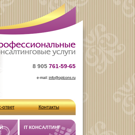
8 905
761-59-65
e-mail:
info@optcons.ru
-ответ
Контакты
Й
IT КОНСАЛТИНГ
E