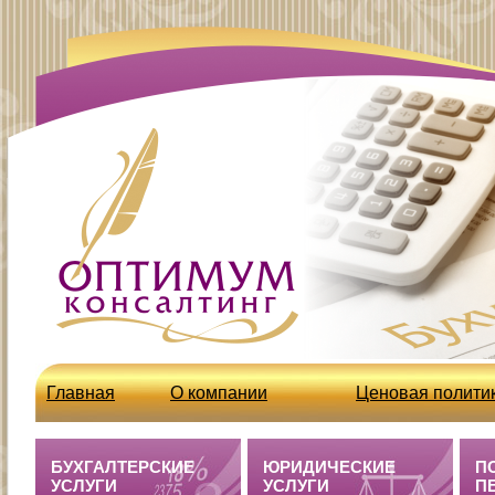
Главная
О компании
Ценовая полити
http://optcons.ru/node/63
Бухгалтерские 
БУХГАЛТЕРСКИЕ
ЮРИДИЧЕСКИЕ
П
УСЛУГИ
УСЛУГИ
П