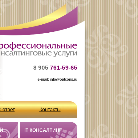
8 905
761-59-65
e-mail:
info@optcons.ru
-ответ
Контакты
Й
IT КОНСАЛТИНГ
E