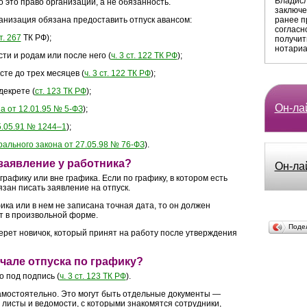
Владисл
о это право организации, а не обязанность.
заключе
ранее п
анизация обязана предоставить отпуск авансом:
согласн
т. 267
ТК РФ);
получит
нотариа
и и родам или после него (
ч. 3 ст. 122 ТК РФ
);
те до трех месяцев (
ч. 3 ст. 122 ТК РФ
);
декрете (
ст. 123 ТК РФ
);
Он-лай
а от 12.01.95 № 5-ФЗ
);
15.05.91 № 1244–1
);
ерального закона от 27.05.98 № 76-ФЗ
).
заявление у работника?
Он-ла
графику или вне графика. Если по графику, в котором есть
язан писать заявление на отпуск.
фика или в нем не записана точная дата, то он должен
т в произвольной форме.
Поде
ерет новичок, который принят на работу после утверждения
чале отпуска по графику?
о под подпись (
ч. 3 ст. 123 ТК РФ
).
мостоятельно. Это могут быть отдельные документы —
листы и ведомости, с которыми знакомятся сотрудники,