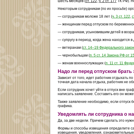
шесть месяцев (
ст. 122
,
ч. 2 ст. 177
ТК РФ). Н
Некоторым сотрудникам (по их просьбе) орг
— сотрудникам моложе 18 лет (
ч. 3 ст. 122
,
с
— женщинам перед отпуском по беременност
— сотрудникам, усыновившим детей в возрас
— супругу в период, когда жена находится в 
— ветеранам (
ст. 14–19 Федерального закон
— чернобыльцам (
п. 5 ст. 14 Закона РФ от 
— женам военнослужащих (
п. 11 ст. 11 Фед
Надо ли перед отпуском брать 
Зависит от того, идет работник отдыхать по 
точная дата начала отдыха, работник не об
Если сотрудник хочет уйти в отпуск вне гра
написать заявление. Составить его он може
Также заявление необходимо, если отпуск б
графика.
Уведомлять ли сотрудника о на
Да, за две недели. Причем сделать это нужн
Формы и способы извещения определите са
извещения, уведомления, ознакомительные 