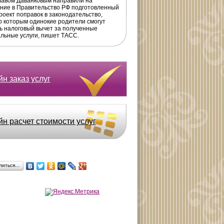
авом Даванковым направили на
ние в Правительство РФ подготовленный
роект поправок в законодательство,
о которым одинокие родители смогут
ь налоговый вычет за полученные
льные услуги, пишет ТАСС.
н заказ услуг
йн расчет стоимости услуг
литься…