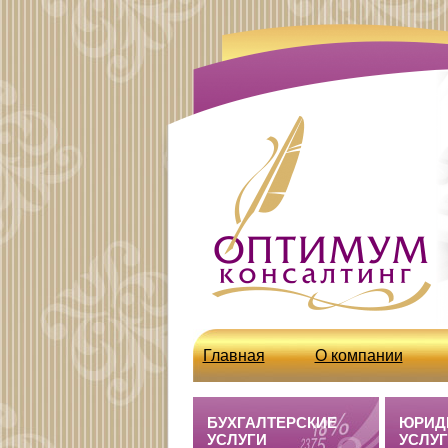
Главная
О компании
http://optcons.ru/node/63
БУХГАЛТЕРСКИЕ
ЮРИД
УСЛУГИ
УСЛУ