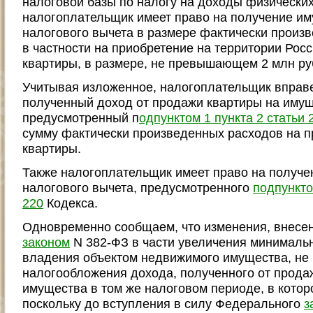
налоговой базы по налогу на доходы физически
налогоплательщик имеет право на получение и
налогового вычета в размере фактически произ
в частности на приобретение на территории Рос
квартиры, в размере, не превышающем 2 млн ру
Учитывая изложенное, налогоплательщик вправ
полученный доход от продажи квартиры на имущ
предусмотренный п
одпунктом 1 пункта 2 статьи 
сумму фактически произведенных расходов на п
квартиры.
Также налогоплательщик имеет право на получ
налогового вычета, предусмотренного
подпункто
220
Кодекса.
Одновременно сообщаем, что изменения, внес
законом
N 382-ФЗ в части увеличения минимальн
владения объектом недвижимого имущества, не
налогообложения дохода, полученного от прод
имущества в том же налоговом периоде, в котор
поскольку до вступления в силу Федерального
з