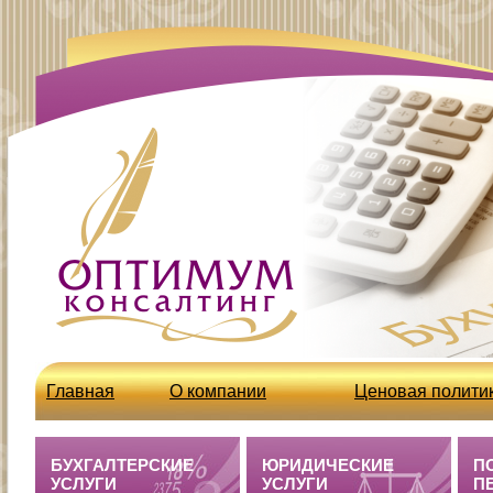
Главная
О компании
Ценовая полити
http://optcons.ru/node/63
Бухгалтерские 
БУХГАЛТЕРСКИЕ
ЮРИДИЧЕСКИЕ
П
УСЛУГИ
УСЛУГИ
П