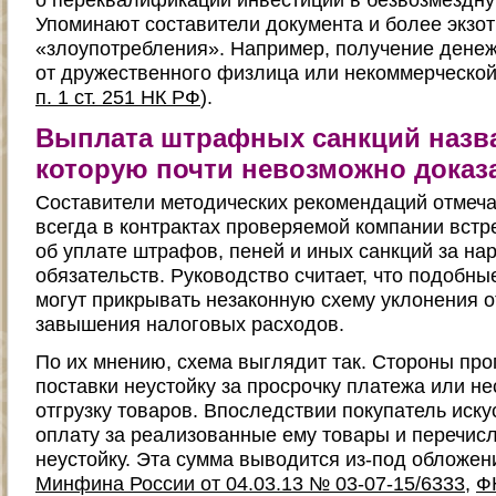
Упоминают составители документа и более экзо
«злоупотребления». Например, получение денеж
от дружественного физлица или некоммерческой
п. 1 ст. 251 НК РФ
).
Выплата штрафных санкций назва
которую почти невозможно доказ
Составители методических рекомендаций отмечаю
всегда в контрактах проверяемой компании встр
об уплате штрафов, пеней и иных санкций за н
обязательств. Руководство считает, что подобны
могут прикрывать незаконную схему уклонения 
завышения налоговых расходов.
По их мнению, схема выглядит так. Стороны пр
поставки неустойку за просрочку платежа или 
отгрузку товаров. Впоследствии покупатель иск
оплату за реализованные ему товары и перечис
неустойку. Эта сумма выводится из-под обложе
Минфина России от 04.03.13 № 03-07-15/6333
,
Ф