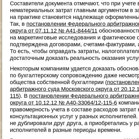
Составители документа отмечают, что при учете 
нематериальных затрат главным аргументом в з
на практике становится надлежаще оформленный
Так, в
постановлении Федерального арбитражног
округа от 07.11.12 № А41-8444/11
обоснованность
на маркетинговые исследования и фактическое о
подтверждена договорами, счетами-фактурами, а
То есть, чтобы оправдать затраты, налогоплате
достаточным доказать реальность оказания услуг
Некоторым компаниям удается доказать обоснов
по бухгалтерскому сопровождению даже несмотр
общества собственной бухгалтерии (
постановле
арбитражного суда Московского округа от 20.12.
115
). В
постановлении Федерального арбитражно
округа от 10.12.12 № А40-33064/12-115-6
компани
правомерность учета в составе расходов затрат
консультационных услуг у разных исполнителей.
не дублировали друг друга, а приобретались у 
исполнителей в разные периоды времени.