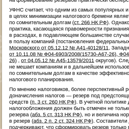
УФНС считает, что одним из самых популярных и
в целях минимизации налогового бремени являе
по сомнительным долгам (
ст. 266 НК РФ
). Однак
практика, касающаяся правомерности признания
в расходах, в подавляющем большинстве случа
в пользу компаний (постановления федеральны
Московского от 05.12.12 № А41-40128/11
, Запад
от 10.11.08 № Ф04-6903/2008(15730-А67-26), Ф0
26)
,
от 04.05.12 № А45-13579/2011
округов). Сле
не мешает компаниям и в дальнейшем использов
по сомнительным долгам в качестве эффективно
налогового планирования.
По мнению налоговиков, более перспективный р
доначисления налогов — резерв под предстоящ
средств (
п. 3 ст. 260 НК РФ
). В учетной политике
налогообложения должен быть отмечен не тольк
резерва (
абз. 5 ст. 313 НК РФ
), но и величина н
в резерв (
абз. 2 п. 2 ст. 324 НК РФ
). Составители
подчеркивают, что сформировать резерв только 