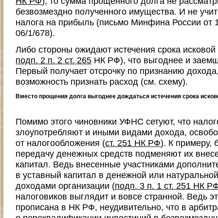
НК РФ
), то сумма прощенного долга не рассматр
безвозмездно полученного имущества. И не учит
налога на прибыль (письмо Минфина России от 1
06/1/678).
Либо стороны ожидают истечения срока исковой 
подп. 2 п. 2 ст. 265
НК РФ), что выгоднее и заемщ
Первый получает отсрочку по признанию дохода,
возможность признать расход (см. схему).
Вместо прощения долга выгоднее дождаться истечения срока исков
Помимо этого чиновники УФНС сетуют, что нало
злоупотребляют и иными видами дохода, осво
от налогообложения (
ст. 251 НК РФ
). К примеру,
передачу денежных средств подменяют их внес
капитал. Ведь внесенные участниками дополни
в уставный капитал в денежной или натурально
доходами организации (
подп. 3 п. 1 ст. 251 НК Р
налоговиков выглядит и вовсе странной. Ведь э
прописана в НК РФ, неудивительно, что в арбитр
о переквалификации инвестиций в безвозмездну