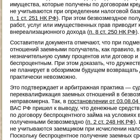
имущества, которые получены по договорам кре
не учитываются при определении налоговой баз
п. 1 ст. 251 НК РФ
). При этом безвозмездное пол
работ, услуг или имущественных прав приводит 
внереализационного дохода (
п. 8 ст. 250 НК РФ
).
Составители документа отмечают, что при подм
отношений заемными получатель, как правило, 
незначительную сумму процентов или договор и
беспроцентным. При этом доказать, что дружес
не планирует в обозримом будущем возвращать 
практически невозможно.
Это подтверждает и арбитражная практика — суд
переквалификация заемных отношений в безво
неправомерна. Так, в
постановлении от 03.08.04
ВАС РФ пришел к выводу, что денежные средств
по договору беспроцентного займа на условиях 
полученными безвозмездно (
п. 2 ст. 248 НК РФ
).
не учитываются заемщиком при исчислении нало
Поскольку беспроцентное получение заемных ср