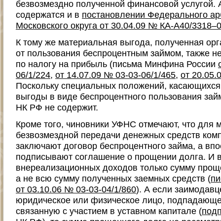
безвозмездно полученной финансовой услугой.
содержатся и в
постановлении Федерального ар
Московского округа от 30.04.09 № КА-А40/3318–
К тому же материальная выгода, полученная ор
от пользования беспроцентным займом, также не
по налогу на прибыль (письма Минфина России
06/1/224
,
от 14.07.09 № 03-03-06/1/465
,
от 20.05.
Поскольку специальных положений, касающихся
выгоды в виде беспроцентного пользования за
НК РФ не содержит.
Кроме того, чиновники УФНС отмечают, что для 
безвозмездной передачи денежных средств ком
заключают договор беспроцентного займа, а вп
подписывают соглашение о прощении долга. И 
внереализационных доходов только сумму прощ
а не всю сумму полученных заемных средств (
пи
от 03.10.06 № 03-03-04/1/860
). А если заимодав
юридическое или физическое лицо, подпадающее
связанную с участием в уставном капитале (
подп