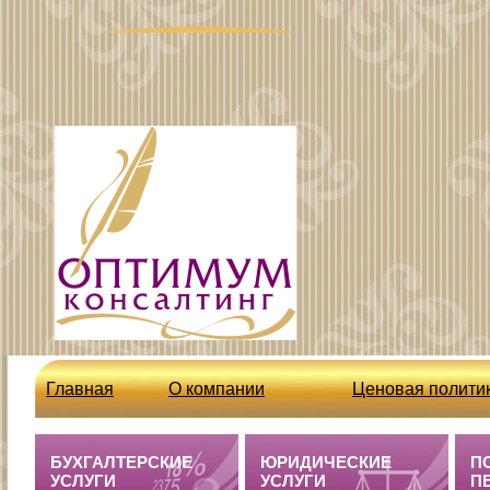
Главная
О компании
Ценовая полити
http://optcons.ru/node/63
Бухгалтерские 
БУХГАЛТЕРСКИЕ
ЮРИДИЧЕСКИЕ
П
УСЛУГИ
УСЛУГИ
П