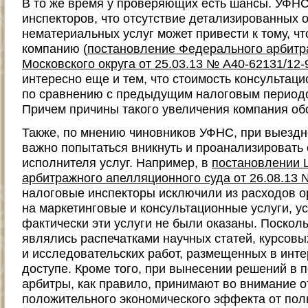
В то же время у проверяющих есть шансы. УФН
инспекторов, что отсутствие детализированных о
нематериальных услуг может привести к тому, чт
компанию (
постановление Федерального арбитр
Московского округа от 25.03.13 № А40-62131/12-
интересно еще и тем, что стоимость консультаци
по сравнению с предыдущим налоговым периодом
Причем причины такого увеличения компания обо
Также, по мнению чиновников УФНС, при выездн
важно попытаться вникнуть и проанализировать
исполнителя услуг. Например, в
постановлении 
арбитражного апелляционного суда от 26.08.13 
налоговые инспекторы исключили из расходов о
на маркетинговые и консультационные услуги, ус
фактически эти услуги не были оказаны. Поскол
являлись распечатками научных статей, курсов
и исследовательских работ, размещенных в инте
доступе. Кроме того, при вынесении решений в
арбитры, как правило, принимают во внимание о
положительного экономического эффекта от пол