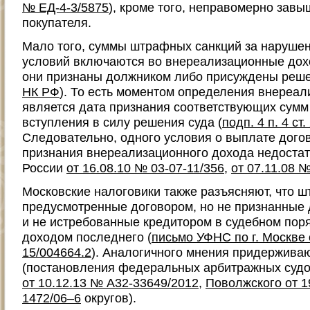
№ ЕД-4-3/5875
), кроме того, неправомерно зав
покупателя.
Мало того, суммы штрафных санкций за наруше
условий включаются во внереализационные дохо
они признаны должником либо присуждены реше
НК РФ
). То есть моментом определения внереал
является дата признания соответствующих сумм
вступления в силу решения суда (
подп. 4 п. 4 ст
Следовательно, одного условия о выплате дого
признания внереализационного дохода недоста
России
от 16.08.10 № 03-07-11/356
,
от 07.11.08 №
Московские налоговики также разъясняют, что 
предусмотренные договором, но не признанные
и не истребованные кредитором в судебном поря
доходом последнего (
письмо УФНС по г. Москве 
15/004664.2
). Аналогичного мнения придерживаю
(постановления федеральных арбитражных суд
от 10.12.13 № А32-33649/2012
,
Поволжского от 1
1472/06–6
округов).