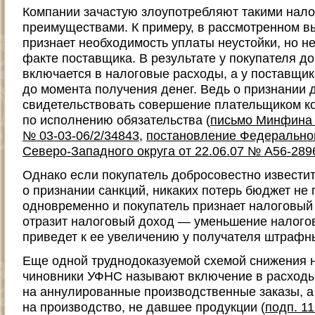
Компании зачастую злоупотребляют такими нал
преимуществами. К примеру, в рассмотренном в
признает необходимость уплаты неустойки, но н
факте поставщика. В результате у покупателя д
включается в налоговые расходы, а у поставщик
до момента получения денег. Ведь о признании 
свидетельствовать совершение плательщиком к
по исполнению обязательства (
письмо Минфина Р
№ 03-03-06/2/34843
,
постановление Федеральног
Северо-Западного округа от 22.06.07 № А56-289
Однако если покупатель добросовестно извести
о признании санкций, никаких потерь бюджет не п
одновременно и покупатель признает налоговый
отразит налоговый доход — уменьшение налого
приведет к ее увеличению у получателя штрафн
Еще одной труднодоказуемой схемой снижения 
чиновники УФНС называют включение в расходы
на аннулированные производственные заказы, а 
на производство, не давшее продукции (
подп. 11