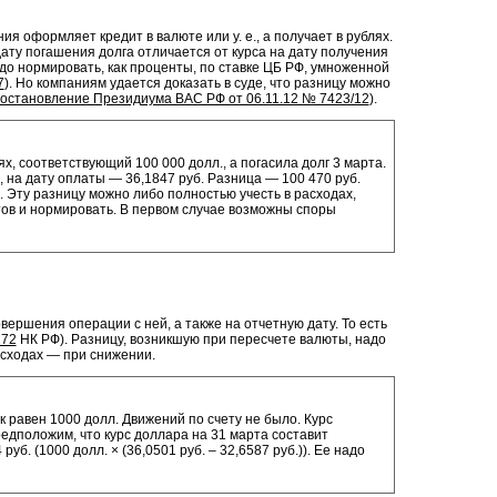
я оформляет кредит в валюте или у. е., а получает в рублях.
дату погашения долга отличается от курса на дату получения
до нормировать, как проценты, по ставке ЦБ РФ, умноженной
7
). Но компаниям удается доказать в суде, что разницу можно
остановление Президиума ВАС РФ от 06.11.12 № 7423/12
).
х, соответствующий 100 000 долл., а погасила долг 3 марта.
, на дату оплаты — 36,1847 руб. Разница — 100 470 руб.
.)). Эту разницу можно либо полностью учесть в расходах,
ов и нормировать. В первом случае возможны споры
вершения операции с ней, а также на отчетную дату. То есть
272
НК РФ). Разницу, возникшую при пересчете валюты, надо
асходах — при снижении.
к равен 1000 долл. Движений по счету не было. Курс
редположим, что курс доллара на 31 марта составит
уб. (1000 долл. × (36,0501 руб. – 32,6587 руб.)). Ее надо