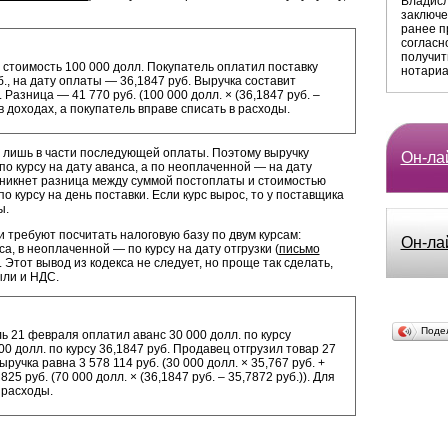
Владисл
заключе
ранее п
согласн
получит
 стоимость 100 000 долл. Покупатель оплатил поставку
нотариа
б., на дату оплаты — 36,1847 руб. Выручка составит
). Разница — 41 770 руб. (100 000 долл. × (36,1847 руб. –
в доходах, а покупатель вправе списать в расходы.
лишь в части последующей оплаты. Поэтому выручку
Он-лай
о курсу на дату аванса, а по неоплаченной — на дату
озникнет разница между суммой постоплаты и стоимостью
 курсу на день поставки. Если курс вырос, то у поставщика
ы.
и требуют посчитать налоговую базу по двум курсам:
Он-ла
а, в неоплаченной — по курсу на дату отгрузки (
письмо
). Этот вывод из кодекса не следует, но проще так сделать,
ыли и НДС.
Поде
ь 21 февраля оплатил аванс 30 000 долл. по курсу
000 долл. по курсу 36,1847 руб. Продавец отгрузил товар 27
ручка равна 3 578 114 руб. (30 000 долл. × 35,767 руб. +
25 руб. (70 000 долл. × (36,1847 руб. – 35,7872 руб.)). Для
 расходы.