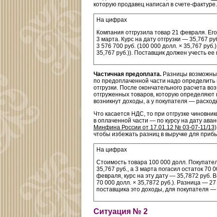
которую продавец написал в счете-фактуре.
На цифрах
Компания отгрузила товар 21 февраля. Его
3 марта. Курс на дату отгрузки — 35,767 ру
3 576 700 руб. (100 000 долл. × 35,767 руб.
35,767 руб.)). Поставщик должен учесть ее 
Частичная предоплата.
Разницы возможны 
по предоплаченной части надо определить п
отгрузки. После окончательного расчета в
отгруженных товаров, которую определяют по
возникнут доходы, а у покупателя — расход
Что касается НДС, то при отгрузке чиновник
в оплаченной части — по курсу на дату аванс
Минфина России от 17.01.12 № 03-07-11/13
чтобы избежать разниц в выручке для приб
На цифрах
Стоимость товара 100 000 долл. Покупател
35,767 руб., а 3 марта погасил остаток 70 
февраля, курс на эту дату — 35,7872 руб. Вы
70 000 долл. × 35,7872 руб.). Разница — 27 8
поставщика это доходы, для покупателя —
Ситуация № 2