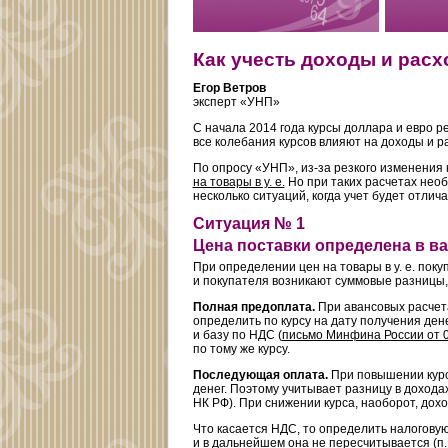
Как учесть доходы и расх
Егор Ветров
эксперт «УНП»
С начала 2014 года курсы доллара и евро ре
все колебания курсов влияют на доходы и р
По опросу «УНП», из-за резкого изменения
на товары в у. е.
Но при таких расчетах нео
несколько ситуаций, когда учет будет отлича
Ситуация № 1
Цена поставки определена в вал
При определении цен на товары в у. е. покуп
и покупателя возникают суммовые разницы, 
Полная предоплата.
При авансовых расчетах
определить по курсу на дату получения дене
и базу по НДС (
письмо Минфина России от 0
по тому же курсу.
Последующая оплата.
При повышении курс
денег. Поэтому учитывает разницу в доходах
НК РФ). При снижении курса, наоборот, дох
Что касается НДС, то определить налоговую
и в дальнейшем она не пересчитывается (
п.