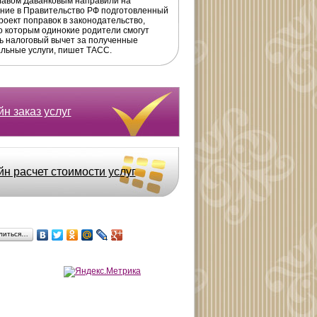
авом Даванковым направили на
ние в Правительство РФ подготовленный
роект поправок в законодательство,
о которым одинокие родители смогут
ь налоговый вычет за полученные
льные услуги, пишет ТАСС.
н заказ услуг
йн расчет стоимости услуг
литься…