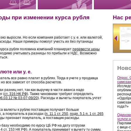
оды при изменении курса рубля
Нас р
зко выросли. Но если компания работает с у. е. или валютой,
асходы. Наши примеры помогут учесть их без путаницы
 курса рубля половина компаний планирует
перевести цены
бходимо учитывать разницы по прибыли и НДС. Возможно
ться.
Ново
юте или у. е.
Опрос. 
атель все равно платит в рублях. Тогда в учете у продавца
самозан
но все зависит от способа расчетов.
Исследо
 разниц нет, так как выручку в части аванса надо
опублик
г (
ст. 316 НК РФ
). Также чиновники требуют определить
респонд
6.03.12 № 03-07-09/20
). Расходы и вычеты покупатель учтет
«Одобря
самозан
года?»
а валюты к рублю поставщик получает больше
, а покупатель в расходах (
п. 11.1 ст. 250
,
подп. 5.1 п. 1 ст. 265
Одиноки
оды признает покупатель, а поставщик расходы.
услуги 
Парламе
 базу необходимо по курсу ЦБ РФ на дату отгрузки
с вице-
 4 ст. 153 НК РФ
). А покупатель принимает к вычету ту сумму,