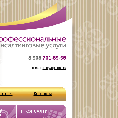
8 905
761-59-65
e-mail:
info@optcons.ru
-ответ
Контакты
Й
IT КОНСАЛТИНГ
E