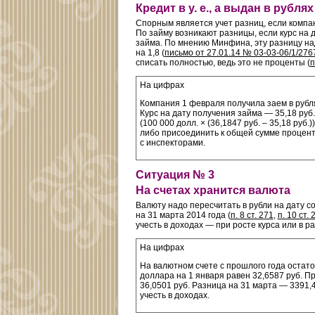
Кредит в у. е., а выдан в рублях
Спорным является учет разниц, если компани
По займу возникают разницы, если курс на 
займа. По мнению Минфина, эту разницу на
на 1,8 (
письмо от 27.01.14 № 03-03-06/1/276
списать полностью, ведь это не проценты (
п
На цифрах
Компания 1 февраля получила заем в рубля
Курс на дату получения займа — 35,18 руб.
(100 000 долл. × (36,1847 руб. – 35,18 руб
либо присоединить к общей сумме процент
с инспекторами.
Ситуация № 3
На счетах хранится валюта
Валюту надо пересчитать в рубли на дату со
на 31 марта 2014 года (
п. 8 ст. 271
,
п. 10 ст. 
учесть в доходах — при росте курса или в р
На цифрах
На валютном счете с прошлого года остато
доллара на 1 января равен 32,6587 руб. П
36,0501 руб. Разница на 31 марта — 3391,4 р
учесть в доходах.