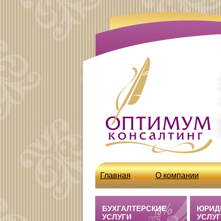
Главная
О компании
http://optcons.ru/node/63
БУХГАЛТЕРСКИЕ
ЮРИД
УСЛУГИ
УСЛУ