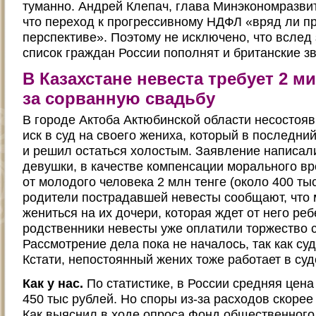
туманно. Андрей Клепач, глава Минэкономразвит
что переход к прогрессивному НДФЛ «вряд ли п
перспективе». Поэтому не исключено, что всле
список граждан России пополнят и британские з
В Казахстане невеста требует 2 м
за сорванную свадьбу
В городе Актоба Актюбинской области несостоя
иск в суд на своего жениха, который в последн
и решил остаться холостым. Заявление написал
девушки, в качестве компенсации морального вр
от молодого человека 2 млн тенге (около 400 тыс.
родители пострадавшей невесты сообщают, что
жениться на их дочери, которая ждет от него реб
родственники невесты уже оплатили торжество с
Рассмотрение дела пока не началось, так как су
Кстати, непостоянный жених тоже работает в суд
Как у нас.
По статистике, в России средняя цен
450 тыс рублей. Но споры из-за расходов скорее
Как выяснил в ходе опроса Фонд общественного