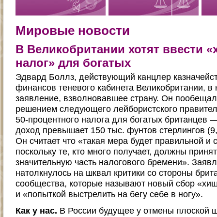
Мировые новости
В Великобритании хотят ввести 
налог» для богатых
Эдвард Боллз, действующий канцлер казначейст
финансов теневого кабинета Великобритании, в 
заявление, взволновавшее страну. Он пообещал
решением следующего лейбористского правител
50-процентного налога для богатых британцев —
доход превышает 150 тыс. фунтов стерлингов (9,
Он считает что «такая мера будет правильной и
поскольку те, кто много получает, должны приня
значительную часть налогового бремени». Заяв
натолкнулось на шквал критики со стороны брита
сообщества, которые называют новый сбор «хи
и «попыткой выстрелить на бегу себе в ногу».
Как у нас.
В России будущее у отмены плоской 