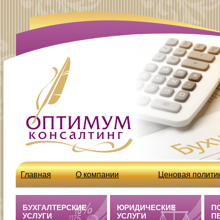
Главная
О компании
Ценовая полити
http://optcons.ru/node/63
Бухгалтерские 
БУХГАЛТЕРСКИЕ
ЮРИДИЧЕСКИЕ
П
УСЛУГИ
УСЛУГИ
П