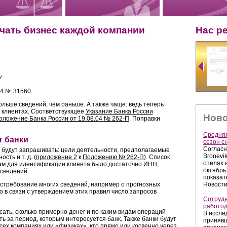
чать бизнес каждой компании
Нас р
У
14 № 31560
льше сведений, чем раньше. А также чаще: ведь теперь
о клиентах. Соответствующее
Указание Банка России
Ново
оложение Банка России от 19.08.04 № 262-П
. Поправки
Средняя
т банки
сезон с
Согласн
и будут запрашивать: цели деятельности, предполагаемые
Bronevi
сть и т. д. (
приложение 2
к
Положению № 262-П
). Список
отелях 
кам для идентификации клиента было достаточно ИНН,
октябрь
 сведений.
показат
Новости
стребование многих сведений, например о прогнозных
 в связи с утверждением этих правил число запросов
Сотрудн
работо
ать, сколько примерно денег и по каким видам операций
В иссле
ь за период, которым интересуется банк. Также банки будут
принявш
х компаниях или «физиках», кто прямо или косвенно через