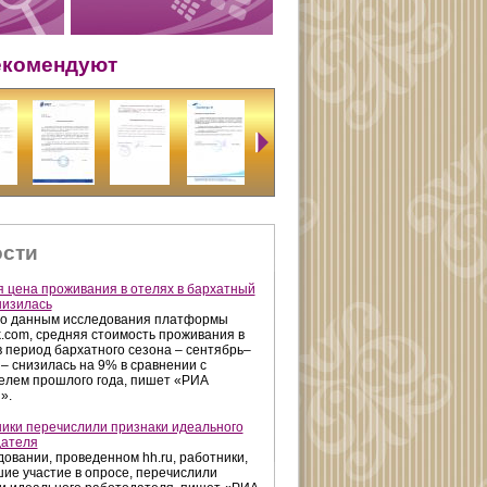
екомендуют
сти
 цена проживания в отелях в бархатный
низилась
о данным исследования платформы
k.com, средняя стоимость проживания в
в период бархатного сезона – сентябрь–
 – снизилась на 9% в сравнении с
елем прошлого года, пишет «РИА
».
ики перечислили признаки идеального
дателя
довании, проведенном hh.ru, работники,
ие участие в опросе, перечислили