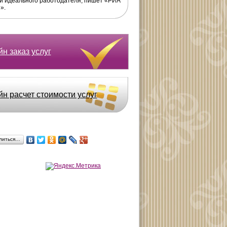
и идеального работодателя, пишет «РИА
».
н заказ услуг
йн расчет стоимости услуг
литься…