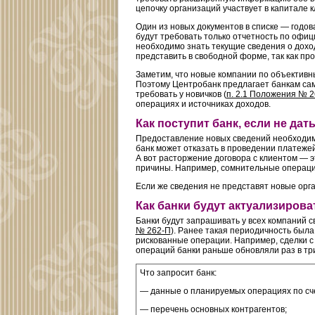
цепочку организаций участвует в капитале к
Один из новых документов в списке — годова
будут требовать только отчетность по офи
необходимо знать текущие сведения о дохо
представить в свободной форме, так как пр
Заметим, что новые компании по объективн
Поэтому Центробанк предлагает банкам сам
требовать у новичков (
п. 2.1 Положения № 
операциях и источниках доходов.
Как поступит банк, если не дат
Предоставление новых сведений необходим
банк может отказать в проведении платеже
А вот расторжение договора с клиентом — э
причины. Например, сомнительные операци
Если же сведения не представят новые орга
Как банки будут актуализиров
Банки будут запрашивать у всех компаний с
№ 262-П
). Ранее такая периодичность был
рискованные операции. Например, сделки с
операций банки раньше обновляли раз в три
Что запросит банк:
— данные о планируемых операциях по сче
— перечень основных контрагентов;