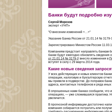
Банки будут подробно изу
Сергей Морозов
эксперт «УНП»
"О внесении изменений <…>"
Указание Банка России от 21.01.14 № 3179-
Зарегистрировано Минюстом России 11.03.
Компаниям предстоит направлять банкам бо
банки будут ежегодно обновлять сведения 
от 21.01.14 № 3179-У
внесло изменения в
П
вступят в силу с 29 марта 2014 года.
Какие новые сведения запрося
У всех действующих и новых клиентов банк
операции, налоговую и бухгалтерскую отчетно
мы привели в подверстке. До поправок бан
адреса, контактных телефонов и ряда иных
В опрошенных нами банках сообщили, что и
операциях, — уже сложившаяся практика. Но
увеличится.
В прогнозной информации достаточно напис
компания собирается потратить или получит
требовать расширенную информацию обо все