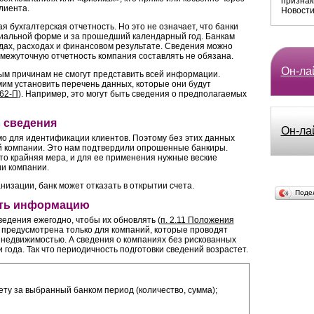
признак
лиента.
Новости
я бухгалтерская отчетность. Но это не означает, что банки
циальной форме и за прошедший календарный год. Банкам
дах, расходах и финансовом результате. Сведения можно
омежуточную отчетность компания составлять не обязана.
Он-лай
ым причинам не смогут представить всей информации.
им установить перечень данных, которые они будут
262-П
). Например, это могут быть сведения о предполагаемых
ь сведения
Он-ла
о для идентификации клиентов. Поэтому без этих данных
й компании. Это нам подтвердили опрошенные банкиры.
то крайняя мера, и для ее применения нужные веские
и компании.
низации, банк может отказать в открытии счета.
Поде
ать информацию
ведения ежегодно, чтобы их обновлять (
п. 2.11 Положения
а предусмотрена только для компаний, которые проводят
 недвижимостью. А сведения о компаниях без рискованных
 года. Так что периодичность подготовки сведений возрастет.
ту за выбранный банком период (количество, сумма);