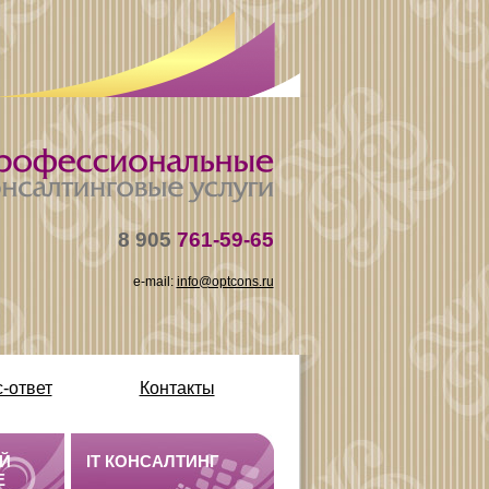
8 905
761-59-65
e-mail:
info@optcons.ru
-ответ
Контакты
Й
IT КОНСАЛТИНГ
E