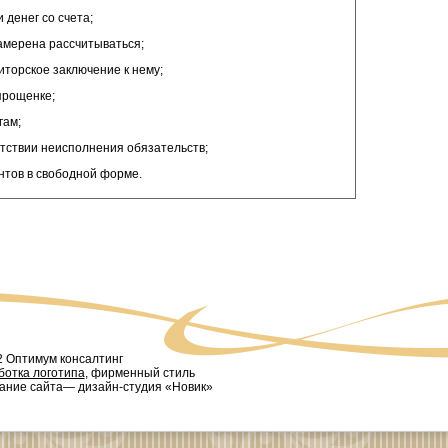
денег со счета;
амерена рассчитываться;
иторское заключение к нему;
прощенке;
гам;
тствии неисполнения обязательств;
нтов в свободной форме.
2 Оптимум консалтинг
ботка логотипа
, фирменный стиль
дание сайта— дизайн-студия «Новик»