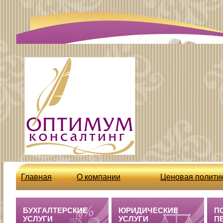
Главная
О компании
Ценовая полити
http://optcons.ru/node/63
Бухгалтерские 
БУХГАЛТЕРСКИЕ
ЮРИДИЧЕСКИЕ
П
УСЛУГИ
УСЛУГИ
П