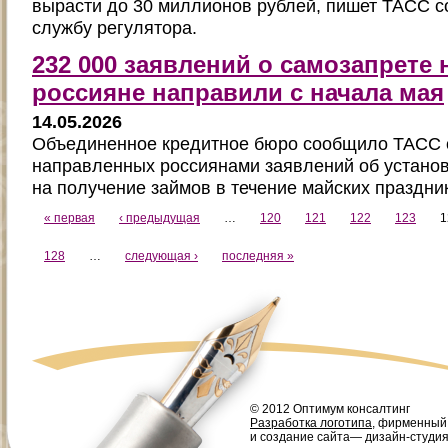
вырасти до 30 миллионов рублей, пишет ТАСС со
службу регулятора.
232 000 заявлений о самозапрете 
россияне направили с начала мая
14.05.2026
Объединенное кредитное бюро сообщило ТАСС 
направленных россиянами заявлений об устано
на получение займов в течение майских праздн
« первая
‹ предыдущая
…
120
121
122
123
1
128
…
следующая ›
последняя »
© 2012 Оптимум консалтинг
Разработка логотипа
, фирменный
и создание сайта— дизайн-студи