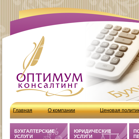
Главная
О компании
Ценовая полити
http://optcons.ru/node/63
Бухгалтерские 
БУХГАЛТЕРСКИЕ
ЮРИДИЧЕСКИЕ
П
УСЛУГИ
УСЛУГИ
П