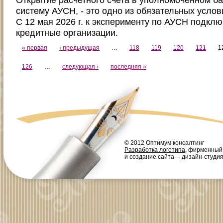
систему АУСН, - это одно из обязательных усло
С 12 мая 2026 г. к эксперименту по АУСН подкл
кредитные организации.
« первая
‹ предыдущая
…
118
119
120
121
1
126
…
следующая ›
последняя »
© 2012 Оптимум консалтинг
Разработка логотипа
, фирменный
и создание сайта— дизайн-студи