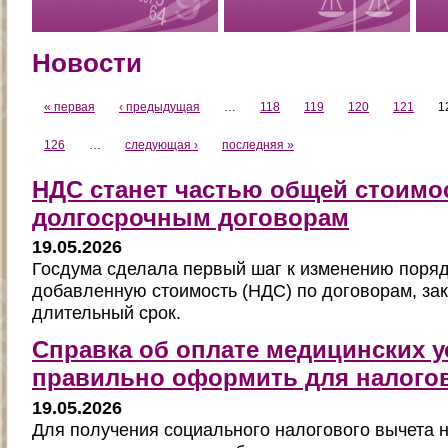
Новости
« первая
‹ предыдущая
…
118
119
120
121
1
126
…
следующая ›
последняя »
НДС станет частью общей стоимо
долгосрочным договорам
19.05.2026
Госдума сделала первый шаг к изменению поряд
добавленную стоимость (НДС) по договорам, з
длительный срок.
Справка об оплате медицинских ус
правильно оформить для налого
19.05.2026
Для получения социального налогового вычета 